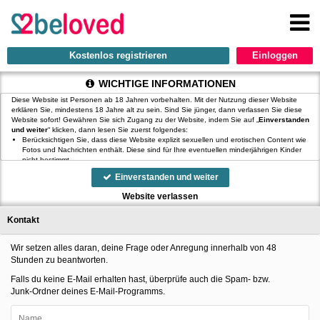
Kostenlos registrieren
WICHTIGE INFORMATIONEN
Diese Website ist Personen ab 18 Jahren vorbehalten. Mit der Nutzung dieser Website
erklären Sie, mindestens 18 Jahre alt zu sein. Sind Sie jünger, dann verlassen Sie diese
Website sofort! Gewähren Sie sich Zugang zu der Website, indem Sie auf „
Einverstanden
und weiter
“ klicken, dann lesen Sie zuerst folgendes:
Berücksichtigen Sie, dass diese Website explizit sexuellen und erotischen Content wie
Fotos und Nachrichten enthält. Diese sind für Ihre eventuellen minderjährigen Kinder
nicht bestimmt.
, der Betreiber dieser Website, verfügt über keine Mittel, um die Inhalte
Einverstanden und weiter
von Profilen der Nutzer dieser Website zu kontrollieren.
ist auch nicht
in der Lage, Nutzer dieser Website auf eine strafrechtliche Vergangenheit zu prüfen.
Website verlassen
Sie müssen daher selbst die nötige Sorgfalt walten lassen bei der Beurteilung, ob ein
Profil irreführend ist oder falsche Informationen enthält oder ob ein Nutzer dieser
Kontakt
Website Sie täuschen oder betrügen will.
Wir setzen auf unserer Website Cookies ein. Cookies sind kleine Dateien, die
zusammen mit den eigentlich angeforderten Daten aus dem Internet an Ihren Browser
Wir setzen alles daran, deine Frage oder Anregung innerhalb von 48
übermittelt werden und die es ermöglichen, auf Ihrem Zugriffsgerät spezifische, auf das
Stunden zu beantworten.
Gerät bezogene Informationen zu speichern.
Seien Sie vorsichtig, wenn Sie über diese Website mit Fremden kommunizieren. Sie
Falls du keine E-Mail erhalten hast, überprüfe auch die
Spam- bzw
.
wissen schließlich nie, ob diese gute oder schlechte Absichten hegen. Verwenden Sie
auf der Website daher nie Ihren Nachnamen, E-Mail-Adresse, Wohn- oder
Junk-Ordner
deines
E-Mail-Programms
.
Arbeitsanschrift, Telefonnummer oder andere auf Sie zurückführbare Angaben.
Setzt jemand Sie über diese Website unter Druck, um z. B. persönliche